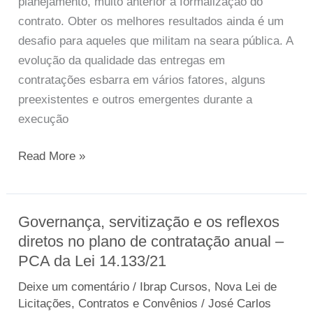
planejamento, muito anterior à formalização do
TANGÍVEIS
do
contrato. Obter os melhores resultados ainda é um
DE
contratado.
desafio para aqueles que militam na seara pública. A
SEUS
evolução da qualidade das entregas em
INSTRUMENTOS
contratações esbarra em vários fatores, alguns
preexistentes e outros emergentes durante a
execução
Read More »
Governança, servitização e os reflexos
Governança,
diretos no plano de contratação anual –
servitização
PCA da Lei 14.133/21
e
os
Deixe um comentário
/
Ibrap Cursos
,
Nova Lei de
reflexos
Licitações, Contratos e Convênios
/
José Carlos