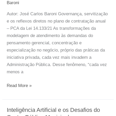
diretos
Baroni
no
Autor: José Carlos Baroni Governança, servitização
plano
e os reflexos diretos no plano de contratação anual
de
– PCA da Lei 14.133/21 As transformações da
contratação
modelagem de atendimento às demandas do
anual
pensamento gerencial, concentração e
–
especialização no negócio, próprio das práticas da
PCA
iniciativa privada, cada vez mais invadem a
da
Administração Pública. Desse fenômeno, “cada vez
Lei
menos a
14.133/21
Read More »
Inteligência Artificial e os Desafios do
Inteligência