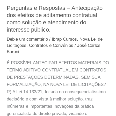
Perguntas e Respostas – Antecipação
Perguntas
dos efeitos de aditamento contratual
e
como solução e atendimento do
Respostas
interesse público.
–
Antecipação
Deixe um comentário
/
Ibrap Cursos
,
Nova Lei de
dos
Licitações, Contratos e Convênios
/
José Carlos
efeitos
Baroni
de
É POSSÍVEL ANTECIPAR EFEITOS MATERIAIS DO
aditamento
TERMO ADITIVO CONTRATUAL EM CONTRATOS
contratual
DE PRESTAÇÕES DETERMINADAS, SEM SUA
como
FORMALIZAÇÃO, NA NOVA LEI DE LICITAÇÕES?
solução
R) A Lei 14.133/21, focada no consequencialíssimo
e
decisório e com vista à melhor solução, traz
atendimento
inúmeras e importantes inovações da prática
do
gerencialista do direito privado, visando o