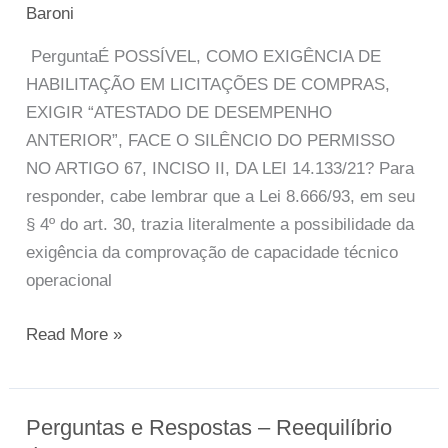
Exigência
Baroni
de
PerguntaÉ POSSÍVEL, COMO EXIGÊNCIA DE
Habilitação
HABILITAÇÃO EM LICITAÇÕES DE COMPRAS,
em
EXIGIR “ATESTADO DE DESEMPENHO
Licitações
ANTERIOR”, FACE O SILÊNCIO DO PERMISSO
de
NO ARTIGO 67, INCISO II, DA LEI 14.133/21? Para
Compras
responder, cabe lembrar que a Lei 8.666/93, em seu
§ 4º do art. 30, trazia literalmente a possibilidade da
exigência da comprovação de capacidade técnico
operacional
Read More »
Perguntas e Respostas – Reequilíbrio
Perguntas