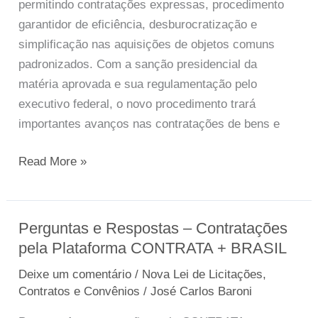
permitindo contratações expressas, procedimento
instituir
garantidor de eficiência, desburocratização e
o
simplificação nas aquisições de objetos comuns
Sistema
padronizados. Com a sanção presidencial da
de
matéria aprovada e sua regulamentação pelo
Compras
executivo federal, o novo procedimento trará
Expressas
importantes avanços nas contratações de bens e
(Sicx)
Read More »
Perguntas e Respostas – Contratações
Perguntas
pela Plataforma CONTRATA + BRASIL
e
Respostas
Deixe um comentário
/
Nova Lei de Licitações,
–
Contratos e Convênios
/
José Carlos Baroni
Contratações