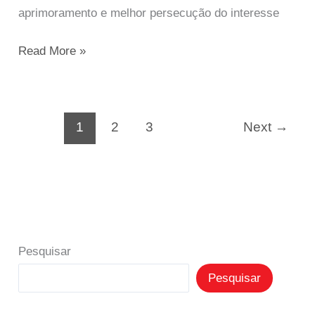
interesse
aprimoramento e melhor persecução do interesse
público.
Read More »
1
2
3
Next
→
Pesquisar
Pesquisar