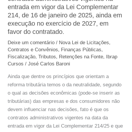
entrada em vigor da Lei Complementar
Tributária
214, de 16 de janeiro de 2025, ainda em
no
execução no exercício de 2027, em
equilíbrio
favor do contratado.
econômico-
financeiro
Deixe um comentário
/
Nova Lei de Licitações,
dos
Contratos e Convênios
,
Finanças Públicas
,
contratos
Fiscalização, Tributos, Retenções na Fonte
,
Ibrap
Cursos
/
José Carlos Baroni
administrativos
vigentes
Ainda que dentre os princípios que orientam a
na
reforma tributária temos o da neutralidade, segundo
entrada
o qual as decisões econômicas (pode-se inserir as
em
tributárias) das empresas e dos consumidores não
vigor
devem influenciar nas decisões, fato é que os
da
contratos administrativos vigentes na data da
Lei
entrada em vigor da Lei Complementar 214/25 e que
Complementar