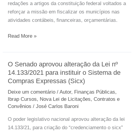
redações a artigos da constituição federal voltados a
e
reforçar a missão em fiscalizar os municípios nas
conselhos
atividades contábeis, financeiras, orçamentárias.
de
contas
Read More »
do
Brasil
na
O Senado aprovou alteração da Lei nº
O
atuação
14.133/2021 para instituir o Sistema de
Senado
frente
Compras Expressas (Sicx)
aprovou
aos
alteração
municípios
Deixe um comentário
/
Autor
,
Finanças Públicas
,
da
brasileiros.
Ibrap Cursos
,
Nova Lei de Licitações, Contratos e
Lei
Convênios
/
José Carlos Baroni
nº
O poder legislativo nacional aprovou alteração da lei
14.133/2021
14.133/21, para criação do “credenciamento o sicx”
para