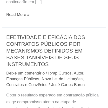
continuarão em […]
214,
de
Read More »
16
de
janeiro
EFETIVIDADE E EFICÁCIA DOS
EFETIVIDADE
de
CONTRATOS PÚBLICOS POR
E
2025,
MECANISMOS DEFINIDOS EM
EFICÁCIA
ainda
BASES TANGÍVEIS DE SEUS
DOS
em
INSTRUMENTOS
CONTRATOS
execução
PÚBLICOS
no
Deixe um comentário
/
Ibrap Cursos
,
Autor
,
POR
Finanças Públicas
,
Nova Lei de Licitações,
exercício
MECANISMOS
Contratos e Convênios
/
José Carlos Baroni
de
DEFINIDOS
2027,
Obter o resultado esperado em contratação pública
EM
em
exige compromisso atento na etapa de
BASES
favor