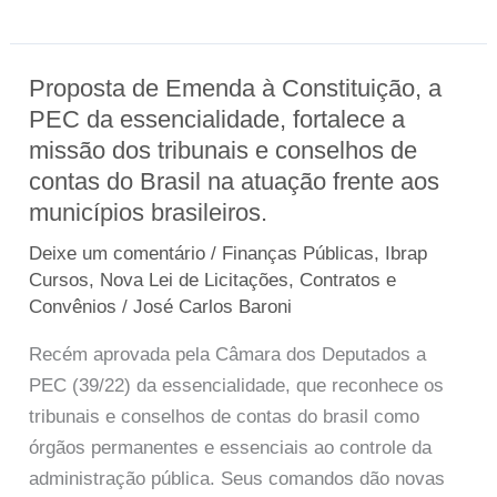
Proposta de Emenda à Constituição, a
Proposta
PEC da essencialidade, fortalece a
de
missão dos tribunais e conselhos de
Emenda
contas do Brasil na atuação frente aos
à
municípios brasileiros.
Constituição,
a
Deixe um comentário
/
Finanças Públicas
,
Ibrap
PEC
Cursos
,
Nova Lei de Licitações, Contratos e
da
Convênios
/
José Carlos Baroni
essencialidade,
Recém aprovada pela Câmara dos Deputados a
fortalece
PEC (39/22) da essencialidade, que reconhece os
a
tribunais e conselhos de contas do brasil como
missão
órgãos permanentes e essenciais ao controle da
dos
administração pública. Seus comandos dão novas
tribunais