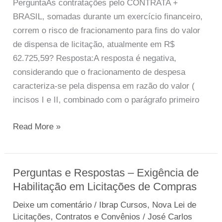
PerguntaAs contratações pelo CONTRATA +
pela
BRASIL, somadas durante um exercício financeiro,
Plataforma
correm o risco de fracionamento para fins do valor
CONTRATA
de dispensa de licitação, atualmente em R$
+
62.725,59? Resposta:A resposta é negativa,
BRASIL
considerando que o fracionamento de despesa
caracteriza-se pela dispensa em razão do valor (
incisos I e II, combinado com o parágrafo primeiro
Read More »
Perguntas e Respostas – Exigência de
Perguntas
Habilitação em Licitações de Compras
e
Respostas
Deixe um comentário
/
Ibrap Cursos
,
Nova Lei de
–
Licitações, Contratos e Convênios
/
José Carlos