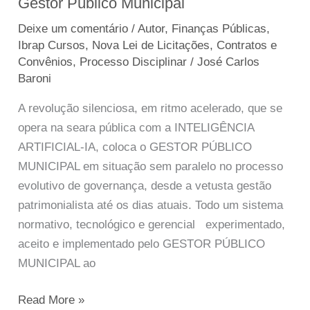
Gestor Público Municipal
Artificial
e
Deixe um comentário
/
Autor
,
Finanças Públicas
,
os
Ibrap Cursos
,
Nova Lei de Licitações, Contratos e
Desafios
Convênios
,
Processo Disciplinar
/
José Carlos
Baroni
do
Gestor
A revolução silenciosa, em ritmo acelerado, que se
Público
opera na seara pública com a INTELIGÊNCIA
Municipal
ARTIFICIAL-IA, coloca o GESTOR PÚBLICO
MUNICIPAL em situação sem paralelo no processo
evolutivo de governança, desde a vetusta gestão
patrimonialista até os dias atuais. Todo um sistema
normativo, tecnológico e gerencial experimentado,
aceito e implementado pelo GESTOR PÚBLICO
MUNICIPAL ao
Read More »