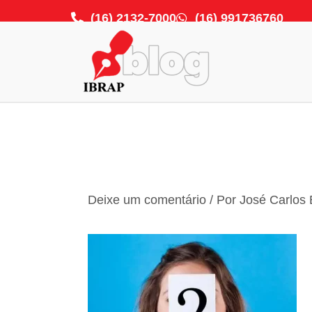
Ir
(16) 2132-7000
(16) 991736760
para
o
conteúdo
Deixe um comentário
/ Por
José Carlos