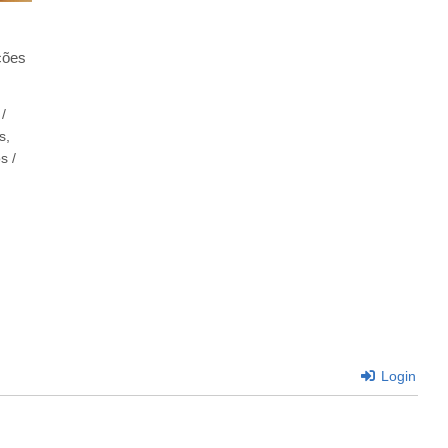
ções
/
s,
os
/
Login