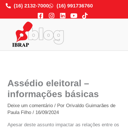
Ir
(16) 2132-7000
(16) 991736760
para
F
I
L
Y
o
a
n
i
o
c
s
n
u
conteúdo
e
t
k
t
b
a
e
u
o
g
d
b
o
r
i
e
k
a
n
-
m
s
q
Assédio eleitoral –
u
a
informações básicas
r
e
Deixe um comentário
/ Por
Orivaldo Guimarães de
Paula Filho
/
16/09/2024
Apesar deste assunto impactar as relações entre os