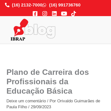
Ir
(16) 2132-7000
(16) 991736760
para
F
I
L
Y
o
a
n
i
o
c
s
n
u
conteúdo
e
t
k
t
b
a
e
u
o
g
d
b
o
r
i
e
k
a
n
-
m
s
q
Plano de Carreira dos
u
a
Profissionais da
r
Educação Básica
e
Deixe um comentário
/ Por
Orivaldo Guimarães de
Paula Filho
/
29/09/2023