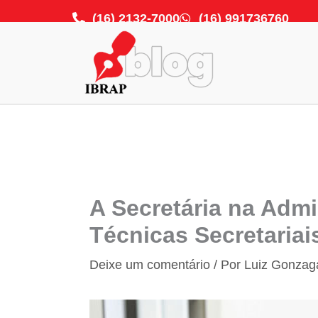
Ir
(16) 2132-7000
(16) 991736760
para
o
conteúdo
A Secretária na Admi
Técnicas Secretariai
Deixe um comentário
/ Por
Luiz Gonzag