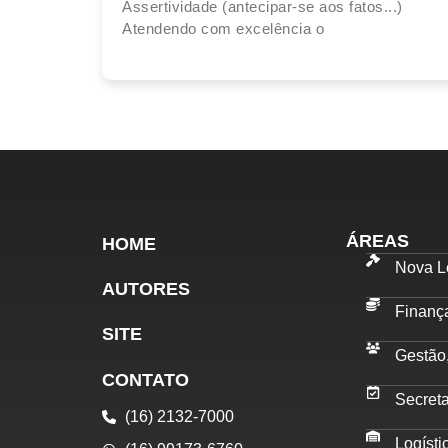
Assertividade (antecipar-se aos fatos...)
Atendendo com excelência o
ÁREAS
HOME
Nova Le
AUTORES
Finanç
SITE
Gestão
CONTATO
Secret
(16) 2132-7000
Logísti