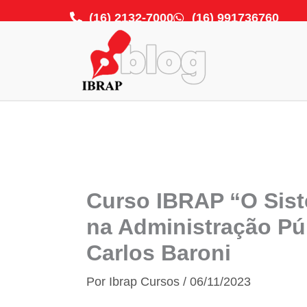
Ir
(16) 2132-7000
(16) 991736760
para
o
conteúdo
Curso IBRAP “O Sist
na Administração Púb
Carlos Baroni
Por
Ibrap Cursos
/
06/11/2023