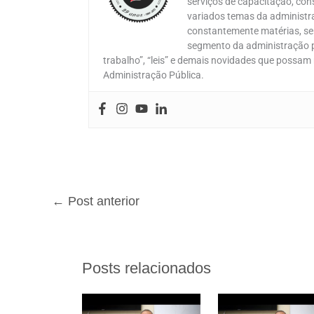
serviços de capacitação, cons
variados temas da administr
constantemente matérias, ser
segmento da administração pú
trabalho”, “leis” e demais novidades que possam
Administração Pública.
←
Post anterior
Posts relacionados