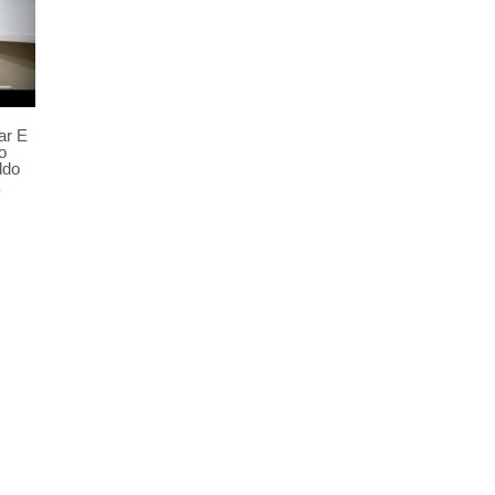
ar E
o
ldo