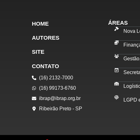
ÁREAS
HOME
Nova Le
AUTORES
Finanç
SITE
Gestão
CONTATO
Secret
(16) 2132-7000
Logísti
(16) 99173-6760
ibrap@ibrap.org.br
LGPD e
Ribeirão Preto - SP